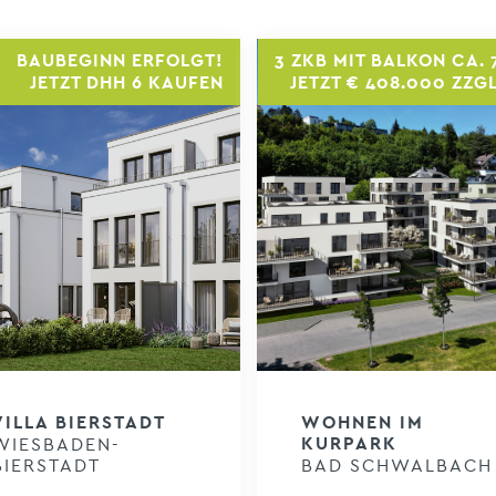
BAUBEGINN ERFOLGT!
3 ZKB MIT BALKON CA. 
JETZT DHH 6 KAUFEN
JETZT € 408.000 ZZGL
VILLA BIERSTADT
WOHNEN IM
WIESBADEN-
KURPARK
BIERSTADT
BAD SCHWALBACH