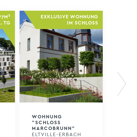
77M²
EXKLUSIVE WOHNUNG
. TG
IM SCHLOSS
Next
WOHNUNG
"SCHLOSS
MARCOBRUNN"
ELTVILLE-ERBACH