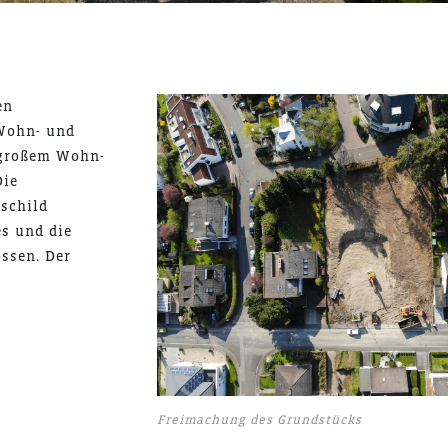
en
 Wohn- und
 großem Wohn-
Die
schild
es und die
ssen. Der
Freimachung des Grundstücks